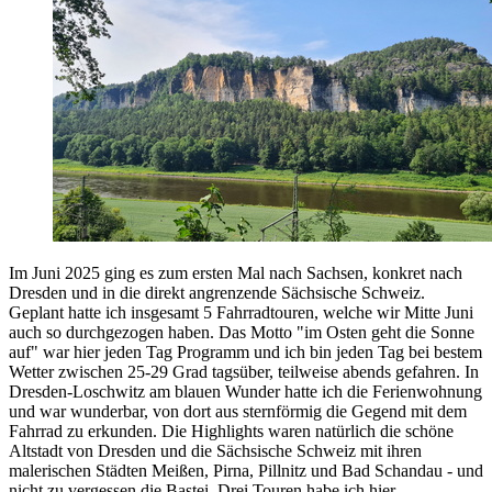
Im Juni 2025 ging es zum ersten Mal nach Sachsen, konkret nach
Dresden und in die direkt angrenzende Sächsische Schweiz.
Geplant hatte ich insgesamt 5 Fahrradtouren, welche wir Mitte Juni
auch so durchgezogen haben. Das Motto "im Osten geht die Sonne
auf" war hier jeden Tag Programm und ich bin jeden Tag bei bestem
Wetter zwischen 25-29 Grad tagsüber, teilweise abends gefahren. In
Dresden-Loschwitz am blauen Wunder hatte ich die Ferienwohnung
und war wunderbar, von dort aus sternförmig die Gegend mit dem
Fahrrad zu erkunden. Die Highlights waren natürlich die schöne
Altstadt von Dresden und die Sächsische Schweiz mit ihren
malerischen Städten Meißen, Pirna, Pillnitz und Bad Schandau - und
nicht zu vergessen die Bastei. Drei Touren habe ich hier