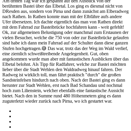
Am dritten Tag war ich gespannt auf den Ausblick von der
berühmten Bastei über das Elbetal. Los ging es diesmal nicht von
DResden aus, sondern von Pirna und dann zunächst am Elberadweg
nach Rathen. In Rathen konnte man mit der Elbfähre aufs andere
Ufer übersetzen. Ich dachte eigentlich das man von Rathen direkt
mit dem Fahrrad zur Basteibrücke hochfahren kann - weit gefehlt!
Ok, zur allgemeinen Belustigung oder manchmal zum Erstaunen der
vielen Besucher, welche die 750 von oder zur Basteibrücke gelaufen
sind habe ich dann mein Fahrrad auf der Schulter dann diese ganzen
Stufen hochgetragen.😅 Das war, trotz das der Weg im Wald verlief,
eine ziemlich schweißtreibende Angelegenheit. Gut, oben
angekommen wurde man aber mit fantastischen Ausblicken über das
Elbetal belohnt. Als Tipp für Radfahrer, welche zur Bastei möchten
lieber über die Stadt Wehlen den Waldradweg hinauf fahren. Der
Radweg ist wirklich toll, man fährt praktisch "durch" die großen
Sandsteinfelsen hindurch nach oben. Nach der Bastei ging es dann
herunter zur Stadt Wehlen, erst nach Bad Schandau und nochmal
hoch zum Lilienstein, welcher ebenfalls eine fantastische Aussicht
bietet. Nach den in Summe rund 480 Höhenmetern ging es dann
zuguterletzt wieder zurück nach Pirna, wo ich gestartet war.